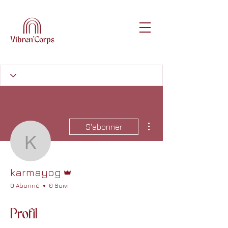
Plus d'actions
S'abonner
karmayog
Administrateur
karmayog
0 Abonné
0 Suivi
Profil