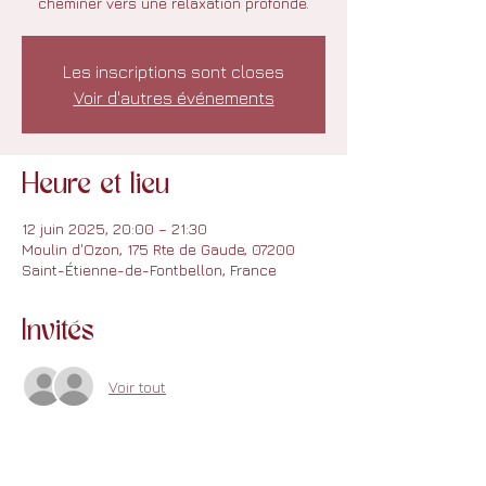
cheminer vers une relaxation profonde.
Les inscriptions sont closes
Voir d'autres événements
Heure et lieu
12 juin 2025, 20:00 – 21:30
Moulin d'Ozon, 175 Rte de Gaude, 07200
Saint-Étienne-de-Fontbellon, France
Invités
Voir tout